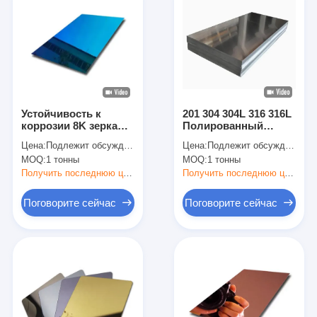
Устойчивость к
201 304 304L 316 316L
коррозии 8K зеркало
Полированный
316 304 201 430
листок из
Цена:
Подлежит обсуждению
Цена:
Подлежит обсуждению
листок из
нержавеющей стали,
MOQ:
1 тонны
MOQ:
1 тонны
нержавеющей стали
прокатаный холодно
холодно проката с
для украшения и
Получить последнюю цену
Получить последнюю цену
сильной
освещения
пластичностью
Поговорите сейчас
Поговорите сейчас
Домой
Продукты
Видеозаписи