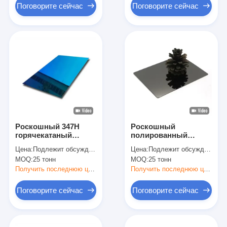
Поговорите сейчас
Поговорите сейчас
Роскошный 347H
Роскошный
горячекатаный
полированный
листок из
листок из
Цена:
Подлежит обсуждению
Цена:
Подлежит обсуждению
нержавеющей стали
нержавеющей стали
MOQ:
25 тонн
MOQ:
25 тонн
для
идеально подходит
высококлассного
для
Получить последнюю цену
Получить последнюю цену
внутреннего и
высококлассного
внешнего декора
внутреннего и
Поговорите сейчас
Поговорите сейчас
внешнего декора