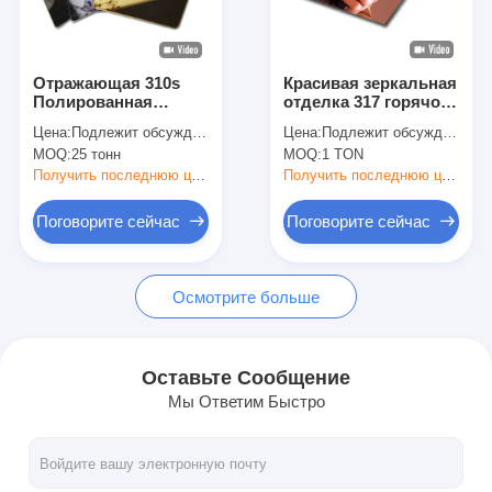
О нас
Экскурсия по заводу
Отражающая 310s
Красивая зеркальная
Полированная
отделка 317 горячо
Контроль качества
нержавеющая сталь
прокатаных
Цена:
Подлежит обсуждению
Цена:
Подлежит обсуждению
для современных
стальных плит для
MOQ:
25 тонн
MOQ:
1 TON
интерьеров и
изощренных
Свяжитесь с нами
промышленного
внутренних и
Получить последнюю цену
Получить последнюю цену
дизайна
внешних элементов
Новости
Поговорите сейчас
Поговорите сейчас
Случаи
Осмотрите больше
холоднопрокатный лист нержавеющей стали
Оставьте Сообщение
Мы Ответим Быстро
Холоднопрокатная катушка нержавеющей стали
горячекатаный лист нержавеющей стали