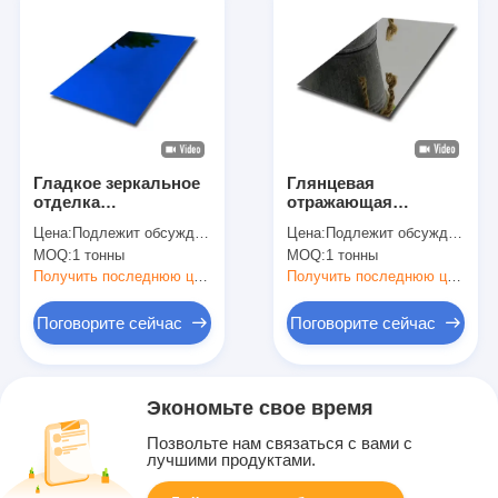
Гладкое зеркальное
Глянцевая
отделка
отражающая
полированной
поверхность проката
Цена:
Подлежит обсуждению
Цена:
Подлежит обсуждению
нержавеющей стали
листовая из
MOQ:
1 тонны
MOQ:
1 тонны
321 для
нержавеющей стали
современного
317l для
Получить последнюю цену
Получить последнюю цену
дизайна и
декоративных
декоративных
проектов премиум
Поговорите сейчас
Поговорите сейчас
класса
Экономьте свое время
Позвольте нам связаться с вами с
лучшими продуктами.