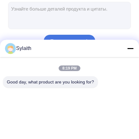
Горячекатаная катушка нержавеющей стали
304 листы из нержавеющей стали
Труба нержавеющей стали 304
Продолжать
Лист из нержавеющей стали 316L
Sylaith
Труба из нержавеющей стали 316L
Наши Категории
8:19 PM
2205 Плитка из нержавеющей стали
Good day, what product are you looking for?
Отполированная плита нержавеющей стали
декоративная трубка из нержавеющей стали
бар нержавеющей стали
холоднопрокатный
Холоднопрокатная
горячекатаный
Алюминиевый материал
лист нержавеющей
катушка
нержавеющей 
стали
нержавеющей стали