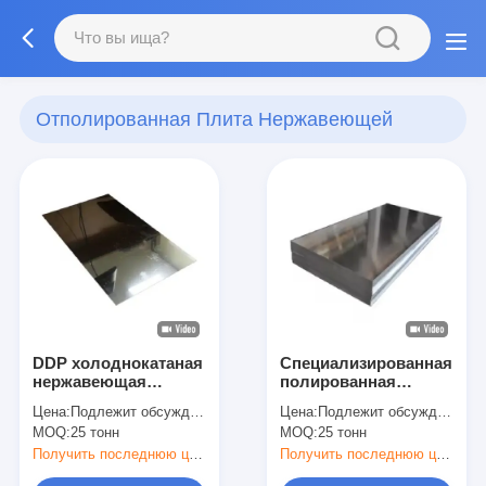
Отполированная Плита Нержавеющей
Стали
(50)
DDP холоднокатаная
Специализированная
нержавеющая
полированная
стальная плита для
нержавеющая
Цена:
Подлежит обсуждению
Цена:
Подлежит обсуждению
прочных и
стальная плита для
MOQ:
25 тонн
MOQ:
25 тонн
долговечных
кухонного инвентаря
конструкций
лифта
Получить последнюю цену
Получить последнюю цену