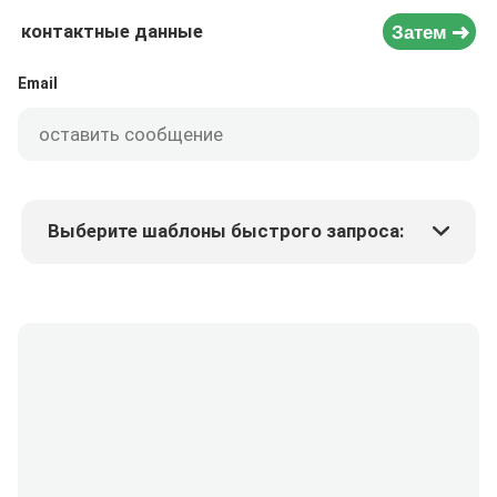
контактные данные
Затем
Email
Выберите шаблоны быстрого запроса:
Цена продукта
Min.order quantity
Запрос образцов
Подробнее