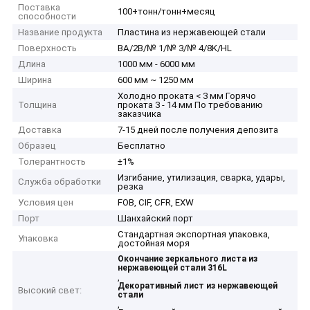
Поставка
100+тонн/тонн+месяц
способности
Название продукта
Пластина из нержавеющей стали
Поверхность
BA/2B/№ 1/№ 3/№ 4/8K/HL
Длина
1000 мм - 6000 мм
Ширина
600 мм ~ 1250 мм
Холодно проката < 3 мм Горячо
Толщина
проката 3 - 14 мм По требованию
заказчика
Доставка
7-15 дней после получения депозита
Образец
Бесплатно
Толерантность
±1%
Изгибание, утилизация, сварка, удары,
Служба обработки
резка
Условия цен
FOB, CIF, CFR, EXW
Порт
Шанхайский порт
Стандартная экспортная упаковка,
Упаковка
достойная моря
Окончание зеркального листа из
нержавеющей стали 316L
,
Декоративный лист из нержавеющей
Высокий свет:
стали
,