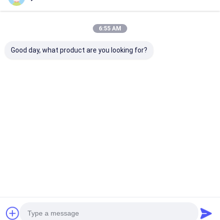
6:55 AM
Good day, what product are you looking for?
3мм 2мм
Высококачественный
Горячая про
304/316/316l листы
316L 321 лист из
4x10 высокое
из нержавеющей
нержавеющей
качество 304
стали Для продажи
стали
нержавеюще
2b 8k нержавеющей
нержавеющая
стали лист /
Лучшая цена
Лучшая цена
Лучшая ц
пластины
плита для
пластина / кру
оборудования для
мм 3 мм
производства
бумаги
Главная
Карта
контактные
Desktop
страница
сайта
данные
Site
Карта сайта
Политика конфиденциальности
Качество
холоднопрокатный лист нержавеющей стали
Китайская фабрика.Copyright © 2026 Wuxi Sylaith Special Steel
Co., Ltd.. All Rights Reserved.