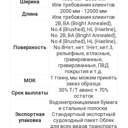
Ширина
Или требования клиентов
О нас
2000 мм - 12000 мм
Длина
Или требования клиентов
Экскурсия по заводу
2B, BA (Bright Annealed),
No.4 (Brushed), HL (Hairline),
Контроль качества
No. 2B, BA (Bright Annealed),
No.4 (Brushed), HL (Hairline),
Свяжитесь с нами
Поверхность
No.8Нет, нет.1Нет, нет.3,
рельефные, атласные,
Новости
гравированные,
гравированные, ПВД
покрытия и т.д.
1 тонну, мы можем принять
МОК
холоднопрокатный лист нержавеющей стали
заказ образца
30% Т/Т аванс + 70%
Срок выплаты
Холоднопрокатная катушка нержавеющей стали
остаток
Водонепроницаемая бумага
горячекатаный лист нержавеющей стали
и стальные полоски.
Экспортная
Стандартный экспортный
Горячекатаная катушка нержавеющей стали
упаковка
судоходный пакет.Облек
для всех видов транспорта