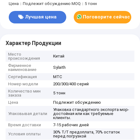
Цена：Подлежит обсуждению
MOQ：5 тонн
Лучшая цена
Поговорите сейчас
Характер Продукции
Место
Китай
происхождения
Фирменное
Sylaith
наименование
Сертификация
MTC
Номер модели
200/300/400 серий
Количество мин
5 тонн
заказа
Цена
Подлежит обсуждению
Упаковка стандартного экспорта мор-
Упаковывая детали
достойная или как требуемые
клиенты.
Время доставки
7-15 рабочих дней
30% T/T предоплата, 70% остаток
Условия оплаты
перед погрузкой