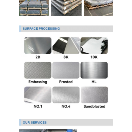
PPGI гальванизировало стальную катушку