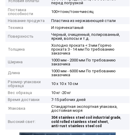
Условия оплаты
перед погрузкой
Поставка
100+тонн/тонн+месяц
способности
Название продукта
Пластина из нержавеющей стали
Техника
И горячекатаный
Черный, очищенный, полированный,
Поверхность
яркий, волосы и т.д.
Холодно проката < 3 мм Горячо
Толщина
проката 3 - 14 мм По требованию
заказчика
1000 мм - 2000 мм По требованию
Ширина
заказчика
1000 мм - 6000 мм По требованию
Длина
заказчика
Размер упаковки
10 x 10 x 10 см
образца
Вес образца
10 кг -20 кг
Время доставки
7-15 рабочих дней
Стандартная экспортная упаковка,
Упаковка
достойная моря
,
304 stainless steel coil industrial grade
Высокий свет:
,
cold rolled stainless steel sheet
anti-rust stainless steel coil