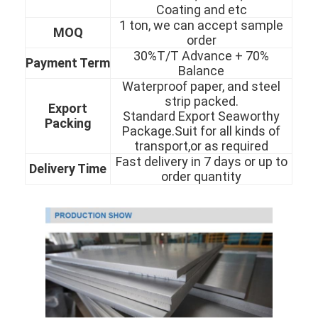
Coating and etc
О нас
1 ton, we can accept sample
MOQ
order
Экскурсия по заводу
30%T/T Advance + 70%
Payment Term
Balance
Контроль качества
Waterproof paper, and steel
strip packed.
Export
Свяжитесь с нами
Standard Export Seaworthy
Packing
Package.Suit for all kinds of
Новости
transport,or as required
Fast delivery in 7 days or up to
Delivery Time
order quantity
холоднопрокатный лист нержавеющей стали
Холоднопрокатная катушка нержавеющей стали
горячекатаный лист нержавеющей стали
Горячекатаная катушка нержавеющей стали