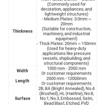
(Commonly used for
decoration, appliances, and
lightweight structures)
- Medium Plates: 3.0mm ~
20mm
(Suitable for construction,
Thickness
machinery, and industrial
equipment)
- Thick Plates: 20mm ~ 150mm
(Used for heavy-duty
applications like pressure
vessels, shipbuilding, and
structural components)
1000 mm - 2000 mm
Width
Or customer requirements
2000 mm - 12000mm
Домой
Length
Or customer requirements
2B, BA (Bright Annealed), No.4
Продукты
(Brushed), HL (Hairline), No.8,
Surface
No.1, No.3, Embossed, Satin,
Видеозаписи
Bead Blast, Etched, PVD