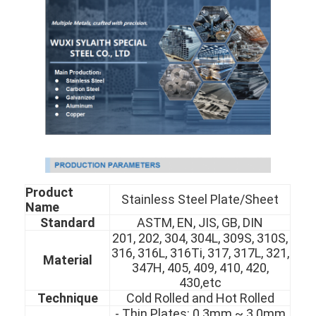
Product
Stainless Steel Plate/Sheet
Name
Standard
ASTM, EN, JIS, GB, DIN
201, 202, 304, 304L, 309S, 310S,
316, 316L, 316Ti, 317, 317L, 321,
Material
347H, 405, 409, 410, 420,
430,etc
Technique
Cold Rolled and Hot Rolled
- Thin Plates: 0.3mm ~ 3.0mm