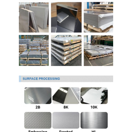
304 листы из нержавеющей стали
Труба нержавеющей стали 304
Лист из нержавеющей стали 316L
Труба из нержавеющей стали 316L
2205 Плитка из нержавеющей стали
Отполированная плита нержавеющей стали
декоративная трубка из нержавеющей стали
бар нержавеющей стали
Алюминиевый материал
Медный материал