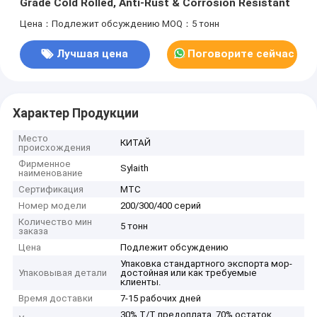
Grade Cold Rolled, Anti-Rust & Corrosion Resistant
Цена：Подлежит обсуждению
MOQ：5 тонн
Лучшая цена
Поговорите сейчас
Характер Продукции
Место
КИТАЙ
происхождения
Фирменное
Sylaith
наименование
Сертификация
MTC
Номер модели
200/300/400 серий
Количество мин
5 тонн
заказа
Цена
Подлежит обсуждению
Упаковка стандартного экспорта мор-
Упаковывая детали
достойная или как требуемые
клиенты.
Время доставки
7-15 рабочих дней
30% T/T предоплата, 70% остаток