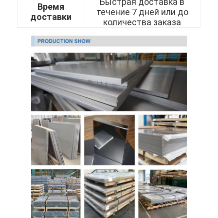
Быстрая доставка в
Время
304 листы из нержавеющей стали
течение 7 дней или до
доставки
количества заказа
Труба нержавеющей стали 304
Лист из нержавеющей стали 316L
Труба из нержавеющей стали 316L
2205 Плитка из нержавеющей стали
Отполированная плита нержавеющей стали
декоративная трубка из нержавеющей стали
бар нержавеющей стали
Алюминиевый материал
Медный материал