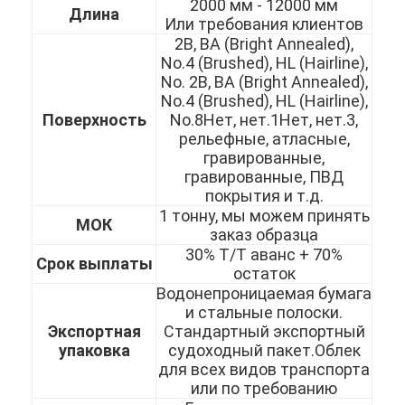
2000 мм - 12000 мм
Длина
О нас
Или требования клиентов
2B, BA (Bright Annealed),
Экскурсия по заводу
No.4 (Brushed), HL (Hairline),
No. 2B, BA (Bright Annealed),
Контроль качества
No.4 (Brushed), HL (Hairline),
Поверхность
No.8Нет, нет.1Нет, нет.3,
Свяжитесь с нами
рельефные, атласные,
гравированные,
гравированные, ПВД
Новости
покрытия и т.д.
1 тонну, мы можем принять
МОК
заказ образца
30% Т/Т аванс + 70%
холоднопрокатный лист нержавеющей стали
Срок выплаты
остаток
Водонепроницаемая бумага
Холоднопрокатная катушка нержавеющей стали
и стальные полоски.
Экспортная
Стандартный экспортный
горячекатаный лист нержавеющей стали
упаковка
судоходный пакет.Облек
для всех видов транспорта
Горячекатаная катушка нержавеющей стали
или по требованию