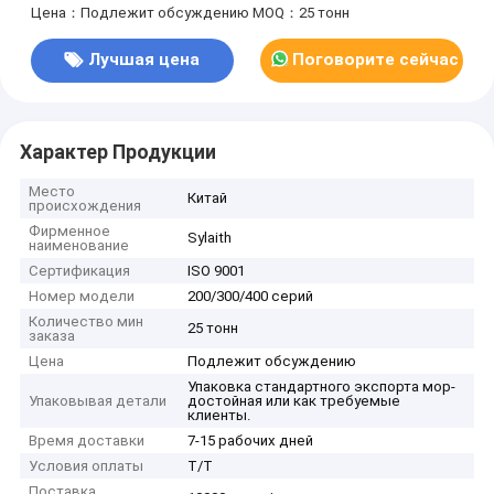
Цена：Подлежит обсуждению
MOQ：25 тонн
Лучшая цена
Поговорите сейчас
Характер Продукции
Место
Китай
происхождения
Фирменное
Sylaith
наименование
Сертификация
ISO 9001
Номер модели
200/300/400 серий
Количество мин
25 тонн
заказа
Цена
Подлежит обсуждению
Упаковка стандартного экспорта мор-
Упаковывая детали
достойная или как требуемые
клиенты.
Время доставки
7-15 рабочих дней
Условия оплаты
T/T
Поставка