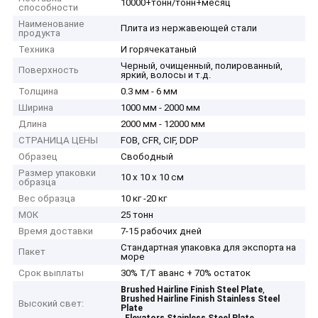
10000+тонн/тонн+месяц
способности
Наименование
Плита из нержавеющей стали
продукта
Техника
И горячекатаный
Черный, очищенный, полированный,
Поверхность
яркий, волосы и т.д.
Толщина
0.3 мм - 6 мм
Ширина
1000 мм - 2000 мм
Длина
2000 мм - 12000 мм
СТРАНИЦА ЦЕНЫ
FOB, CFR, CIF, DDP
Образец
Свободный
Размер упаковки
10 x 10 x 10 см
образца
Вес образца
10 кг -20 кг
МОК
25 тонн
Время доставки
7-15 рабочих дней
Стандартная упаковка для экспорта на
Пакет
море
Срок выплаты
30% Т/Т аванс + 70% остаток
,
Brushed Hairline Finish Steel Plate
Brushed Hairline Finish Stainless Steel
Высокий свет:
Plate
,