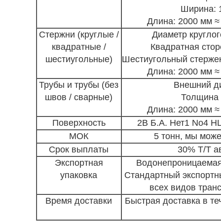
Ширина: 
Длина: 2000 мм ≈
Стержни (круглые /
Диаметр круглог
квадратные /
Квадратная стор
шестиугольные)
Шестиугольный стержен
Длина: 2000 мм ≈
Трубы и трубы (без
Внешний д
швов / сварные)
Толщина 
Длина: 2000 мм ≈
Поверхность
2B
Б.А. Нет1
No4 HL
МОК
5 тонн, мы може
Срок выплаты
30% Т/Т а
Экспортная
Водонепроницаемая 
упаковка
Стандартный экспортн
всех видов тран
Время доставки
Быстрая доставка в те