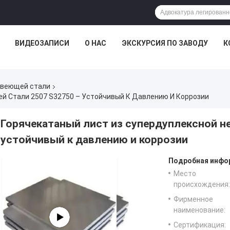
ВИДЕОЗАПИСИ
О НАС
ЭКСКУРСИЯ ПО ЗАВОДУ
К
авеющей стали
й Стали 2507 S32750 – Устойчивый К Давлению И Коррозии
Горячекатаный лист из супердуплексной н
устойчивый к давлению и коррозии
Подробная инфор
Место
происхождения:
Фирменное
наименование:
Сертификация: