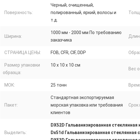
Черный, очищенный,
Поверхность:
полированный, яркий, волосы и
Толщ
т.д.
1000 мм - 2000 мм По требованию
Ширина:
Длин
заказчика
СТРАНИЦА ЦЕНЫ:
FOB, CFR, CIF, DDP
Обра
Размер упаковки
10 x 10 x 10 см
Вес о
образца:
МОК:
25 тонн
Врем
Стандартная экспортируемая
Пакет:
морская упаковка или требования
Срок
клиентов
DX52D Гальванизированная стеклянная 
Выделить:
Dx51d Гальванизированная стеклянная 
DX53D Гальванизированная стеклянная 