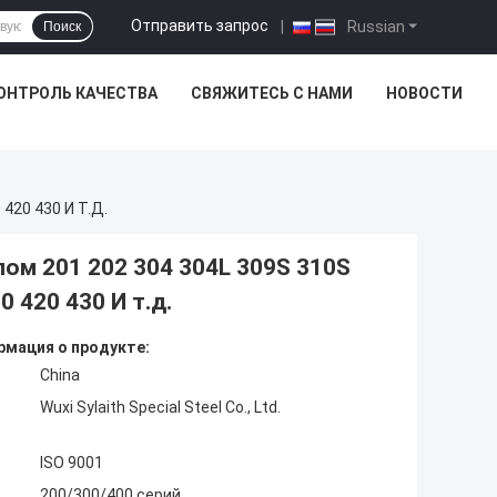
Отправить запрос
|
Russian
Поиск
ОНТРОЛЬ КАЧЕСТВА
СВЯЖИТЕСЬ С НАМИ
НОВОСТИ
420 430 И Т.д.
ом 201 202 304 304L 309S 310S
0 420 430 И т.д.
мация о продукте:
China
Wuxi Sylaith Special Steel Co., Ltd.
ISO 9001
200/300/400 серий