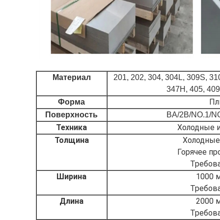
Материал
201, 202, 304, 304L, 309S, 310
347H, 405, 409,
Пл
Форма
Поверхность
BA/2B/NO.1/NO.
Техника
Холодные и
Толщина
Холодные
Горячее пр
Требова
Ширина
1000 м
Требова
Длина
2000 м
Требова