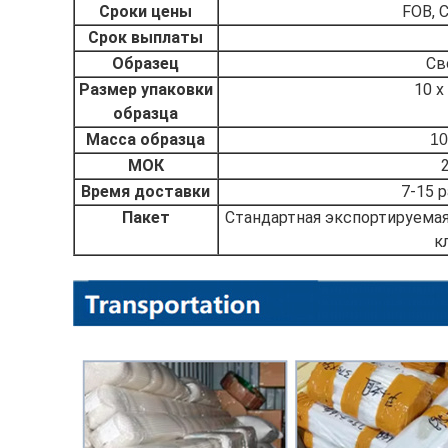
Сроки цены
FOB, C
Срок выплаты
Образец
Св
Размер упаковки
10 х
образца
Масса образца
10
МОК
Время доставки
7-15 
Пакет
Стандартная экспортируемая
к