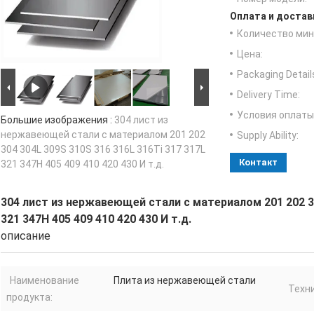
Оплата и достав
Количество мин 
Цена:
Packaging Detail
Delivery Time:
Условия оплаты
Большие изображения :
304 лист из
нержавеющей стали с материалом 201 202
Supply Ability:
304 304L 309S 310S 316 316L 316Ti 317 317L
Контакт
321 347H 405 409 410 420 430 И т.д.
304 лист из нержавеющей стали с материалом 201 202 30
321 347H 405 409 410 420 430 И т.д.
описание
Наименование
Плита из нержавеющей стали
Техни
продукта: