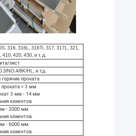
S, 316, 316L, 316Ti, 317, 317L, 321,
 410, 420, 430, и т. д.
ита/лист
3/NO.4/8K/HL, и т.д.
 горячие проката
 проката < 3 мм
окат 3 мм - 14 мм
ния клиентов
м - 20
00 мм
ния клиентов
м - 60
00 мм
ния клиентов