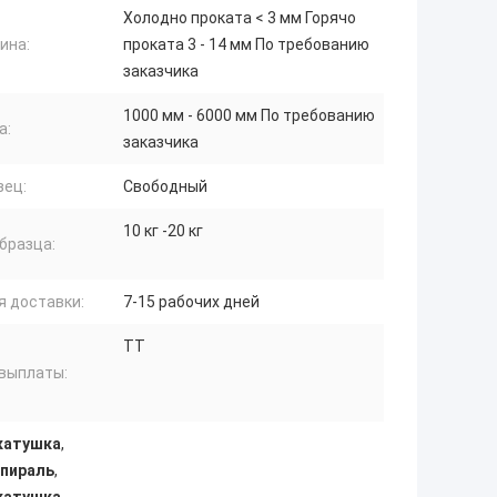
Холодно проката < 3 мм Горячо
ина:
проката 3 - 14 мм По требованию
заказчика
1000 мм - 6000 мм По требованию
а:
заказчика
зец:
Свободный
10 кг -20 кг
бразца:
я доставки:
7-15 рабочих дней
ТТ
 выплаты:
катушка
,
спираль
,
катушка