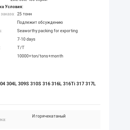
ка Условия:
заказа:
25 тонн
Подлежит обсуждению
s:
Seaworthy packing for exporting
7-10 days
:
T/T
10000+ton/tons+month
4 304L 309S 310S 316 316L 316Ti 317 317L
И горячекатаный
ка: