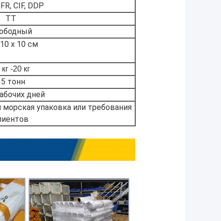
FR, CIF, DDP
ТТ
ободный
 10 х 10 см
 кг -20 кг
25 тонн
рабочих дней
 морская упаковка или требования
лиентов