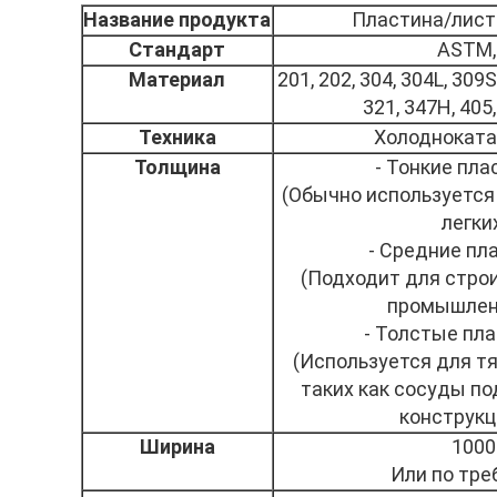
Название продукта
Пластина/лист
Стандарт
ASTM, 
Материал
201, 202, 304, 304L, 309S
321, 347H, 405,
Техника
Холодноката
Толщина
- Тонкие пла
(Обычно используется 
легки
- Средние пла
(Подходит для стро
промышлен
- Толстые пла
(Используется для т
таких как сосуды по
конструк
Ширина
1000
Или по тре