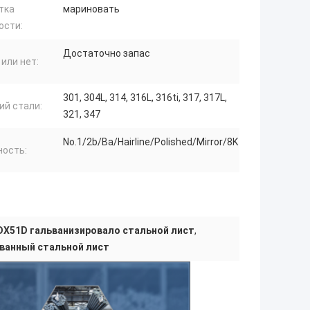
тка
мариновать
ости:
Достаточно запас
или нет:
301, 304L, 314, 316L, 316ti, 317, 317L,
ий стали:
321, 347
No.1/2b/Ba/Hairline/Polished/Mirror/8K
ность:
DX51D гальванизировало стальной лист
,
ванный стальной лист