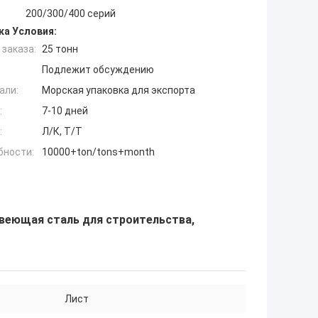
200/300/400 серий
ка Условия:
заказа:
25 тонн
Подлежит обсуждению
али:
Морская упаковка для экспорта
:
7-10 дней
:
Л/К, Т/Т
бности:
10000+ton/tons+month
веющая сталь для строительства,
Лист