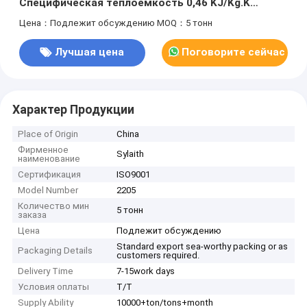
Специфическая теплоемкость 0,46 KJ/Kg.K
Твердость ≤ 217HBW
Цена：Подлежит обсуждению
MOQ：5 тонн
Лучшая цена
Поговорите сейчас
Характер Продукции
Place of Origin
China
Фирменное
Sylaith
наименование
Сертификация
ISO9001
Model Number
2205
Количество мин
5 тонн
заказа
Цена
Подлежит обсуждению
Standard export sea-worthy packing or as
Packaging Details
customers required.
Delivery Time
7-15work days
Условия оплаты
T/T
Supply Ability
10000+ton/tons+month