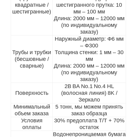
квадратные /
шестигранного прутка: 10
шестигранные)
мм – 100 мм
Длина: 2000 мм – 12000 мм
(по индивидуальному
заказу)
Наружный диаметр: Φ6 мм
– Φ300
Трубы и трубки
Толщина стенки: 1 мм – 30
(бесшовные /
мм
сварные)
Длина: 2000 мм – 12000 мм
(по индивидуальному
заказу)
2B
BA No.1
No.4 HL
Поверхность
(волосная линия)
8K /
Зеркало
Домой
Минимальный
5 тонн, мы можем принять
объем заказа
заказ образца
Продукты
Условия
30% предоплата T/T + 70%
оплаты
остаток
Видеозаписи
Водонепроницаемая бумага