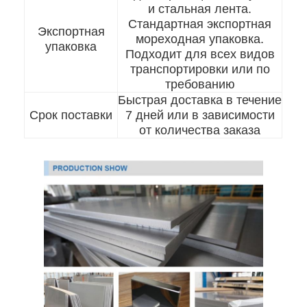
и стальная лента.
О нас
Стандартная экспортная
Экспортная
мореходная упаковка.
Экскурсия по заводу
упаковка
Подходит для всех видов
транспортировки или по
Контроль качества
требованию
Быстрая доставка в течение
Свяжитесь с нами
Срок поставки
7 дней или в зависимости
от количества заказа
Новости
холоднопрокатный лист нержавеющей стали
Холоднопрокатная катушка нержавеющей стали
горячекатаный лист нержавеющей стали
Горячекатаная катушка нержавеющей стали