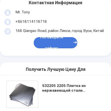
Контактная Информация
Mr. Tony
+8618114118718
168 Qiangao Road, район Лянси, город Вуси, Китай
Поговорите
сейчас
Получить Лучшую Цену Для
S32205 2205 Плитка из
нержавеющей стали
Специфическая теплоемкость
0,46 KJ/Kg.K Твердость ≤
217HBW