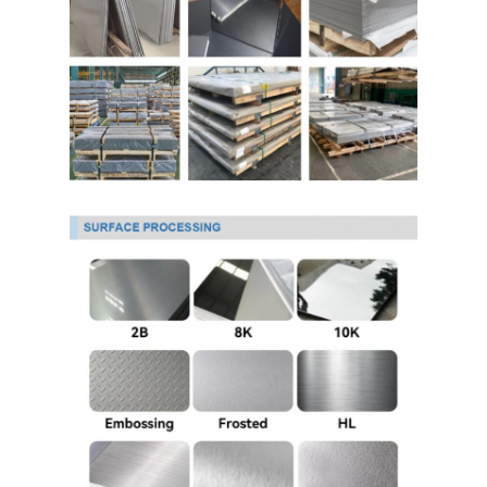
304 листы из нержавеющей стали
Труба нержавеющей стали 304
Лист из нержавеющей стали 316L
Труба из нержавеющей стали 316L
2205 Плитка из нержавеющей стали
Отполированная плита нержавеющей стали
декоративная трубка из нержавеющей стали
бар нержавеющей стали
Алюминиевый материал
Медный материал