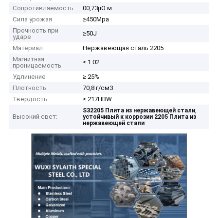
Сопротивляемость
00,73μΩ.м
Сила урожая
≥450Mpa
Прочность при
≥50J
ударе
Материал
Нержавеющая сталь 2205
Магнитная
≤ 1.02
проницаемость
Удлинение
≥ 25%
Плотность
70,8 г/см3
Твердость
≤ 217HBW
,
S32205 Плита из нержавеющей стали
Высокий свет:
устойчивый к коррозии 2205 Плита из
нержавеющей стали