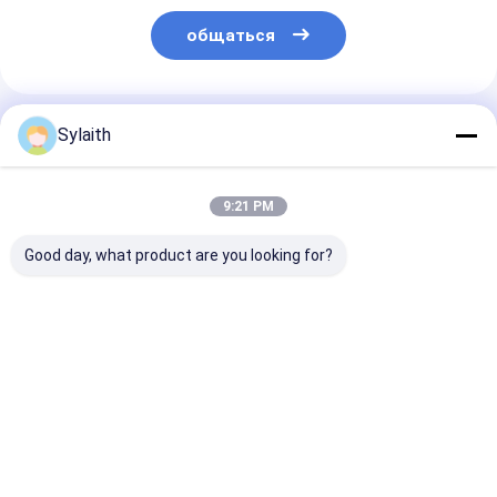
общаться
Порекомендованные Продукты
Sylaith
9:21 PM
Good day, what product are you looking for?
2205 Дуплексная
Плита из
Конструкция
нержавеющая
дуплексной
42crmo4
сталь
нержавеющей
Адвокатуры
высокопрочная
стали 2205 с
легированной
коррозионная и
высокой
GrB7 A193 вок
Лучшая цена
Лучшая цена
Лучшая ц
кислотостойкая
прочностью на
высокопрочн
для промышленных
растяжение и
применений
коррозионной
стойкостью для