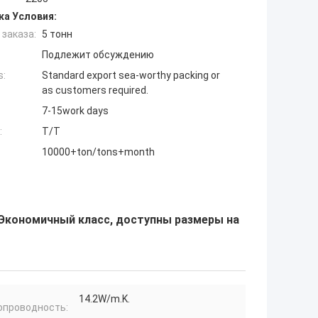
ка Условия:
заказа:
5 тонн
Подлежит обсуждению
s:
Standard export sea-worthy packing or
as customers required.
7-15work days
:
T/T
10000+ton/tons+month
 Экономичный класс, доступны размеры на
14.2W/m.K.
опроводность: