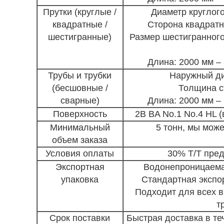
Прутки (круглые /
Диаметр круглого
квадратные /
Сторона квадратно
шестигранные)
Размер шестигранного 
Длина: 2000 мм –
Трубы и трубки
Наружный ди
(бесшовные /
Толщина ст
сварные)
Длина: 2000 мм –
Поверхность
2B
BA No.1
No.4 HL 
Минимальный
5 тонн, мы може
объем заказа
Условия оплаты
30% T/T пред
Экспортная
Водонепроницаемая
упаковка
Стандартная экспо
Подходит для всех в
т
Срок поставки
Быстрая доставка в те