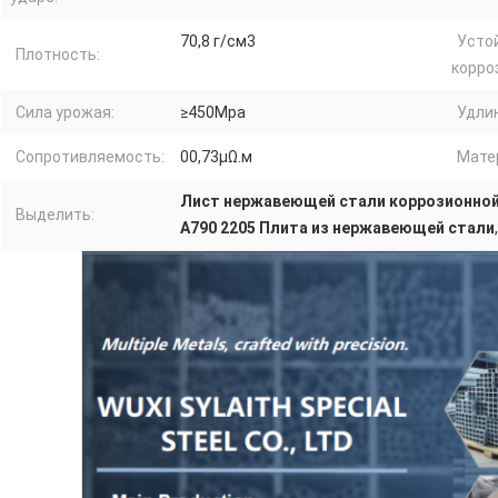
70,8 г/см3
Усто
Плотность:
корро
Сила урожая:
≥450Mpa
Удли
Сопротивляемость:
00,73μΩ.м
Мате
Лист нержавеющей стали коррозионной
Выделить:
A790 2205 Плита из нержавеющей стали