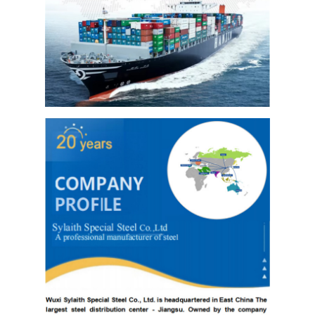
304 листы из нержавеющей стали
Труба нержавеющей стали 304
Лист из нержавеющей стали 316L
Труба из нержавеющей стали 316L
2205 Плитка из нержавеющей стали
Отполированная плита нержавеющей стали
декоративная трубка из нержавеющей стали
бар нержавеющей стали
Алюминиевый материал
Медный материал