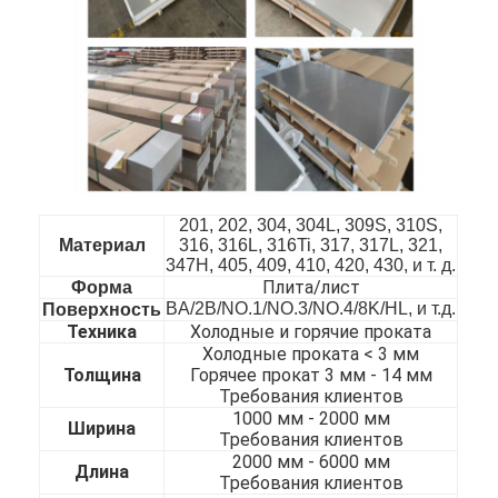
201, 202, 304, 304L, 309S, 310S,
Материал
316, 316L, 316Ti, 317, 317L, 321,
347H, 405, 409, 410, 420, 430, и т. д.
Плита/лист
Форма
BA/2B/NO.1/NO.3/NO.4/8K/HL, и т.д.
Поверхность
Техника
Холодные и горячие проката
Холодные проката < 3 мм
Домой
Толщина
Горячее прокат 3 мм - 14 мм
Требования клиентов
1000 мм - 20
00 мм
Продукты
Ширина
Требования клиентов
2000 мм - 60
00 мм
Видеозаписи
Длина
Требования клиентов