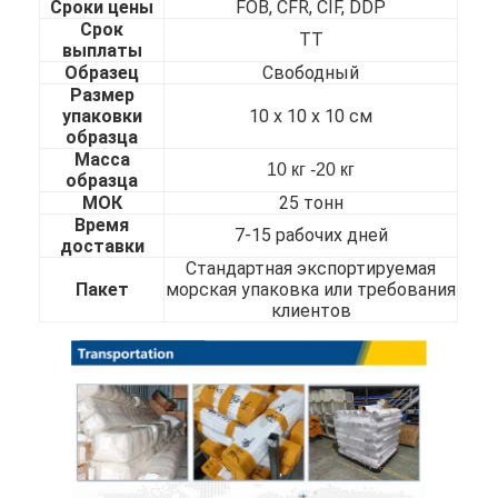
Сроки цены
FOB, CFR, CIF, DDP
О нас
Срок
ТТ
выплаты
Экскурсия по заводу
Образец
Свободный
Размер
упаковки
10 х 10 х 10 см
Контроль качества
образца
Масса
Свяжитесь с нами
10 кг -20 кг
образца
МОК
25 тонн
Новости
Время
7-15 рабочих дней
доставки
Стандартная экспортируемая
Пакет
морская упаковка или требования
клиентов
холоднопрокатный лист нержавеющей стали
Холоднопрокатная катушка нержавеющей стали
горячекатаный лист нержавеющей стали
Горячекатаная катушка нержавеющей стали