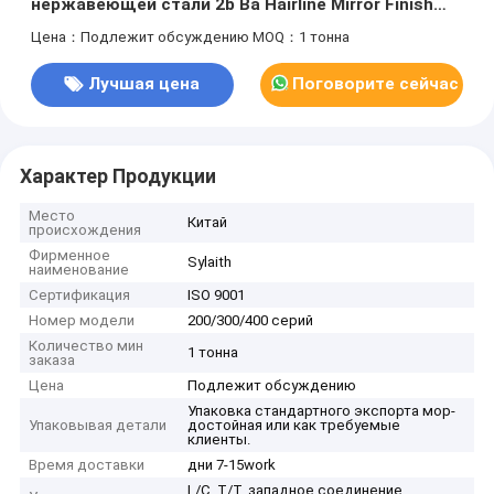
нержавеющей стали 2b Ba Hairline Mirror Finish
304 430 410 420 409L 444 436L 430j1 420j
Цена：Подлежит обсуждению
MOQ：1 тонна
Лучшая цена
Поговорите сейчас
Характер Продукции
Место
Китай
происхождения
Фирменное
Sylaith
наименование
Сертификация
ISO 9001
Номер модели
200/300/400 серий
Количество мин
1 тонна
заказа
Цена
Подлежит обсуждению
Упаковка стандартного экспорта мор-
Упаковывая детали
достойная или как требуемые
клиенты.
Время доставки
дни 7-15work
L/C, T/T, западное соединение,