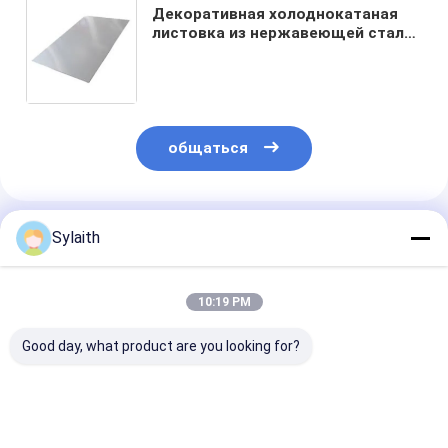
Декоративная холоднокатаная
листовка из нержавеющей стали
2b Ba Hairline Mirror Finish 304 430
410 420 409L 444 436L 430j1 420j
общаться
Порекомендованные Продукты
Sylaith
10:19 PM
Good day, what product are you looking for?
АСТМ АИСИ
ASTM SUS 304 201
201 304 430
холоднокатаная
316L 430
Холодноката