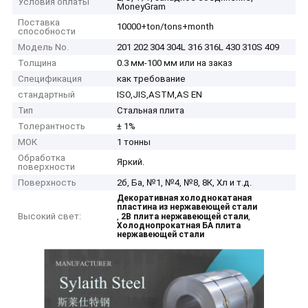
Условия оплаты
MoneyGram
Поставка
10000+ton/tons+month
способности
Модель No.
201 202 304 304L 316 316L 430 310S 409
Толщина
0.3 мм-100 мм или на заказ
Спецификация
как требование
стандартный
ISO,JIS,ASTM,AS EN
Тип
Стальная плита
Толерантность
± 1%
МОК
1 тонны
Обработка
Яркий.
поверхности
Поверхность
2б, Ба, №1, №4, №8, 8К, Хл и т.д.
Декоративная холоднокатаная
пластина из нержавеющей стали
Высокий свет:
,
,
2B плита нержавеющей стали
Холоднопрокатная БА плита
нержавеющей стали