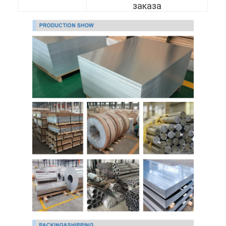
заказа
О нас
Экскурсия по заводу
Контроль качества
Свяжитесь с нами
Новости
холоднопрокатный лист нержавеющей стали
Холоднопрокатная катушка нержавеющей стали
горячекатаный лист нержавеющей стали
Горячекатаная катушка нержавеющей стали