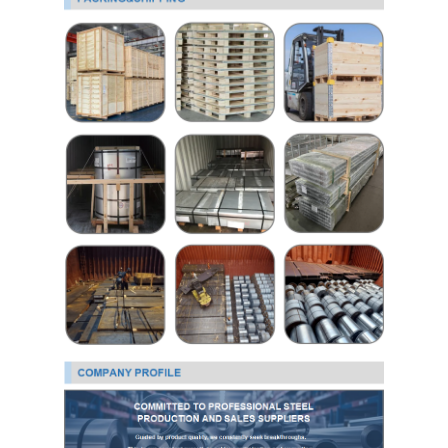
304 листы из нержавеющей стали
Труба нержавеющей стали 304
Лист из нержавеющей стали 316L
Труба из нержавеющей стали 316L
2205 Плитка из нержавеющей стали
Отполированная плита нержавеющей стали
декоративная трубка из нержавеющей стали
бар нержавеющей стали
Алюминиевый материал
Медный материал