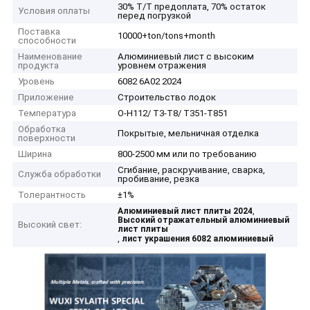
30% T/T предоплата, 70% остаток
Условия оплаты
перед погрузкой
Поставка
10000+ton/tons+month
способности
Наименование
Алюминиевый лист с высоким
продукта
уровнем отражения
Уровень
6082 6А02 2024
Приложение
Строительство лодок
Температура
О-H112/ T3-T8/ T351-T851
Обработка
Покрытые, мельничная отделка
поверхности
Ширина
800-2500 мм или по требованию
Сгибание, раскручивание, сварка,
Служба обработки
пробивание, резка
Толерантность
±1%
,
Алюминиевый лист плиты 2024
Высокий отражательный алюминиевый
Высокий свет:
лист плиты
,
лист украшения 6082 алюминиевый