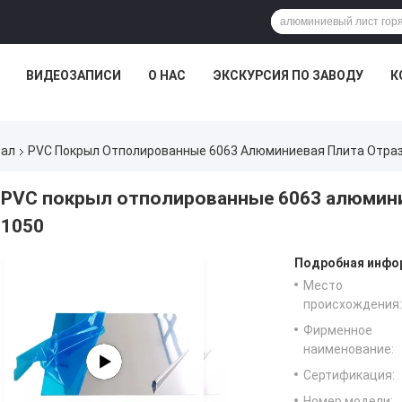
ВИДЕОЗАПИСИ
О НАС
ЭКСКУРСИЯ ПО ЗАВОДУ
К
иал
PVC Покрыл Отполированные 6063 Алюминиевая Плита Отраз
PVC покрыл отполированные 6063 алюмини
1050
Подробная инфор
Место
происхождения:
Фирменное
наименование:
Сертификация:
Номер модели: