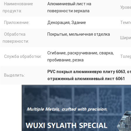
Наименование
Алюминиевый лист на
Урове
продукта:
поверхности зеркала
Приложение:
Декорация, Здание
Темп
Обработка
Покрытые, мельничная отделка
Шири
поверхности:
Сгибание, раскручивание, сварка,
Служба обработки:
Толе
пробивание, резка
PVC покрыл алюминиевую плиту 6063
,
о
Выделить:
отраженный алюминиевый лист 6061