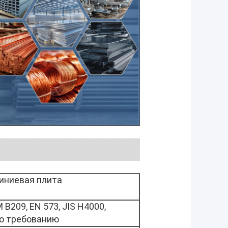
ниевая плита
 B209, EN 573, JIS H4000,
по требованию