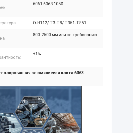
6061 6063 1050
нь:
ература:
О-H112/ T3-T8/ T351-T851
800-2500 мм или по требованию
на:
±1%
рантность:
тполированная алюминиевая плита 6063
,