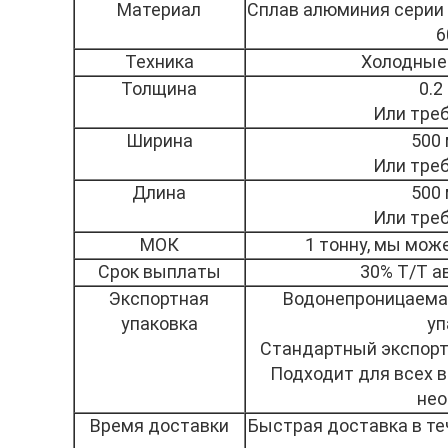
Материал
Сплав алюминия серии 10
6
Техника
Холодные 
Толщина
0.2
Или тре
Ширина
500 
Или тре
Длина
500 
Или тре
МОК
1 тонну, мы мож
Срок выплаты
30% Т/Т а
Экспортная
Водонепроницаемая
упаковка
уп
Стандартный экспорт
Подходит для всех в
нео
Время доставки
Быстрая доставка в те