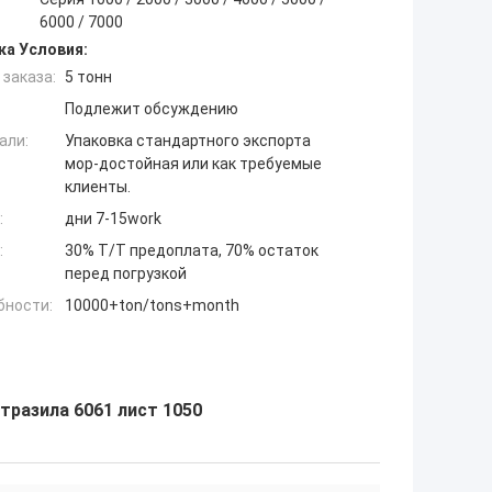
6000 / 7000
ка Условия:
заказа:
5 тонн
Подлежит обсуждению
али:
Упаковка стандартного экспорта
мор-достойная или как требуемые
клиенты.
:
дни 7-15work
:
30% T/T предоплата, 70% остаток
перед погрузкой
бности:
10000+ton/tons+month
разила 6061 лист 1050