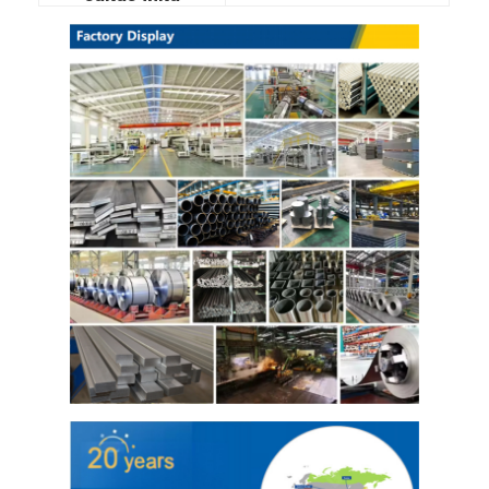
304 листы из нержавеющей стали
Труба нержавеющей стали 304
Лист из нержавеющей стали 316L
Труба из нержавеющей стали 316L
2205 Плитка из нержавеющей стали
Отполированная плита нержавеющей стали
декоративная трубка из нержавеющей стали
бар нержавеющей стали
Алюминиевый материал
Медный материал