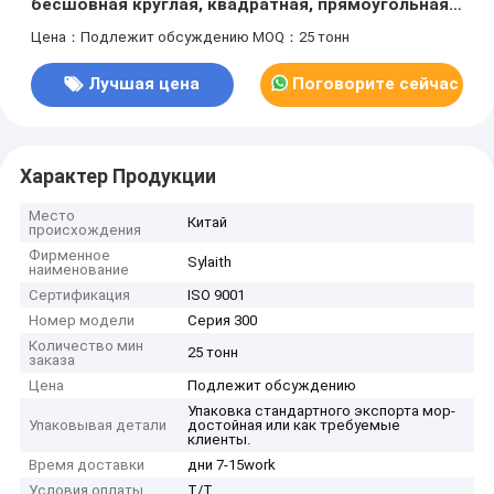
бесшовная круглая, квадратная, прямоугольная
для строительства, промышленного,
Цена：Подлежит обсуждению
MOQ：25 тонн
химического применения. Доступны
нестандартные размеры и толщина.
Лучшая цена
Поговорите сейчас
Характер Продукции
Место
Китай
происхождения
Фирменное
Sylaith
наименование
Сертификация
ISO 9001
Номер модели
Серия 300
Количество мин
25 тонн
заказа
Цена
Подлежит обсуждению
Упаковка стандартного экспорта мор-
Упаковывая детали
достойная или как требуемые
клиенты.
Время доставки
дни 7-15work
Условия оплаты
T/T