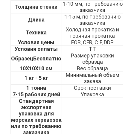
1-10 мм, по требованию
О нас
Толщина стенки
заказчика
1-15 м, по требованию
Экскурсия по заводу
Длина
заказчика
Холодная прокатка и
Техника
Контроль качества
горячая прокатка
Условия цены
FOB, CFR, CIF, DDP
Свяжитесь с нами
Условия оплаты
TT
Размер упаковки
Образец
Бесплатно
Новости
образца
10X10X10 см
Вес образца
Минимальный объем
1 кг - 5 кг
заказа
холоднопрокатный лист нержавеющей стали
1 тонна
Срок поставки
7-15 рабочих дней
Упаковка
Холоднопрокатная катушка нержавеющей стали
Стандартная
экспортная
горячекатаный лист нержавеющей стали
упаковка для
морских перевозок
Горячекатаная катушка нержавеющей стали
или по требованию
заказчика