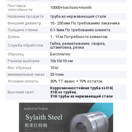
Поставка
10000+ton/tons+month
способности
Название продукта
труба из нержавеющей стали
Внешний диаметр
10 - 250 мм По требованию заказчика
Толщина стенки
0.1-5мм По требованию клиента
Длина
1 - 15 м Потребность клиентов
Гибка, разматывание, сварка,
Служба обработки
штамповка, резка
Образец
Бесплатно
Размер выборки
10х10х10 см
Вес образца
10 кг
минимальный заказ
25 тонн
Условия оплаты
30% TT аванс + 70% остаток
,
Коррозионностойкая труба ss316l
Высокий свет:
,
316l ss трубки
316l трубы из нержавеющей стали