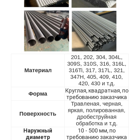
201, 202, 304, 304L,
309S, 310S, 316, 316L,
Материал
316Ti, 317, 317L, 321,
347H, 405, 409, 410,
420, 430 и т.д.
Круглая, квадратная, по
Форма
требованию заказчика
Травленая, черная,
Домой
яркая, полированная,
Поверхность
дробеструйная
Продукты
обработка и т.д.
Наружный
10 - 500 мм, по
Видеозаписи
диаметр
требованию заказчика