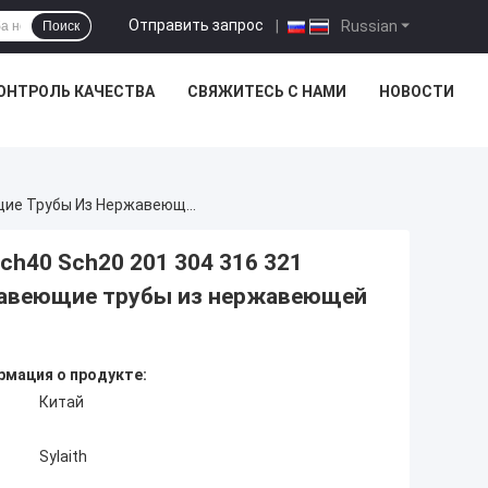
Отправить запрос
|
Russian
Поиск
ОНТРОЛЬ КАЧЕСТВА
СВЯЖИТЕСЬ С НАМИ
НОВОСТИ
Высококачественные Трубы Ss 304 22*1.2 Sch40 Sch20 201 304 316 321 Холодно/горячо Прокачанные Кругло-Нержавеющие Трубы Из Нержавеющей Стали
ch40 Sch20 201 304 316 321
жавеющие трубы из нержавеющей
мация о продукте:
Китай
Sylaith