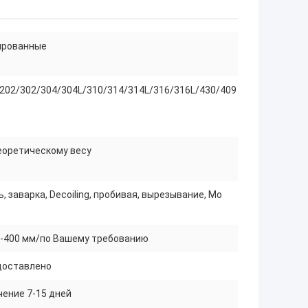
ированные
202/302/304/304L/310/314/314L/316/316L/430/409
еоретическому весу
ь, заварка, Decoiling, пробивая, вырезывание, Mo
-400 мм/по Вашему требованию
доставлено
чение 7-15 дней