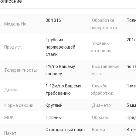
описание
304 316
Обработка
Пол
Модель No.:
поверхности:
Труба из
201/
Уровень
Продукт:
нержавеющей
материала:
стали
1%/по Вашему
Выставление
по т
Толерантность:
запросу
счета:
1-12м/по Вашему
Служба
Гнут
Длина:
требованию
обработки:
Форма секции:
Круглый
Диаметр:
5 мм
МОК:
1 тонны
Образец:
Пре
Стандартный пакет
Время
В те
Пакет: