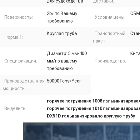
для судоходства
доставки:
2b/ по Вашему
ОБМ
Поверхность:
Условия цены:
требованию
Круглая труба
Транспортный
Стан
Форма 1:
пакет:
Диаметр: 5 мм-400
Кит
Спецификация:
мм/по вашему
Производство:
требованию
Производственная
50000Tons/Year
мощность:
горячее погружение 1008 гальванизирова
Выделить:
горячее погружение 1010 гальванизирова
DX51D гальванизировало круглую трубу