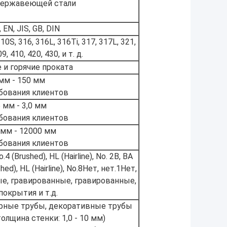
 нержавеющей стали
EN, JIS, GB, DIN
310S, 316, 316L, 316Ti, 317, 317L, 321,
9, 410, 420, 430, и т. д.
 и горячие проката
мм - 150 мм
бования клиентов
5 мм - 3,0 мм
бования клиентов
 мм - 12000 мм
бования клиентов
.4 (Brushed), HL (Hairline), No. 2B, BA
shed), HL (Hairline), No.8Нет, нет.1Нет,
ые, гравированные, гравированные,
окрытия и т.д.
урные трубы, декоративные трубы
толщина стенки: 1,0 - 10 мм)