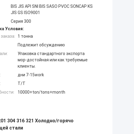
BIS JIS API SNI BIS SASO PVOC SONCAP KS
JIS GS ISO9001
Серия 300
ка Условия:
заказа:
1 тонна
Подлежит обсуждению
али:
Упаковка стандартного экспорта
мор-достойная или как требуемые
клиенты.
:
дни 7-15work
:
T/T
бности:
10000+ton/tons+month
01 304 316 321 Холодно/горячо
щей стали