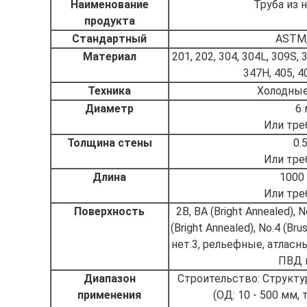
Наименование
Труба из
продукта
Стандартный
ASTM, 
Материал
201, 202, 304, 304L, 309S, 
347H, 405, 40
Техника
Холодные
Диаметр
6 
Или тре
Толщина стены
0.
Или тре
Длина
1000
Или тре
Поверхность
2B, BA (Bright Annealed), No
(Bright Annealed), No.4 (Bru
нет.3, рельефные, атласн
ПВД п
Диапазон
Строительство: Структ
применения
(ОД: 10 - 500 мм, 