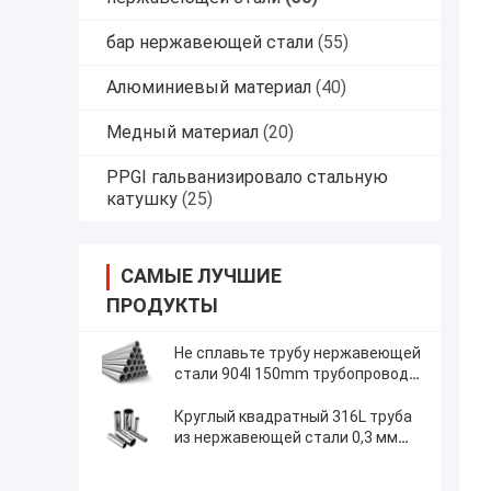
бар нержавеющей стали
(55)
Алюминиевый материал
(40)
Медный материал
(20)
PPGI гальванизировало стальную
катушку
(25)
САМЫЕ ЛУЧШИЕ
ПРОДУКТЫ
Не сплавьте трубу нержавеющей
стали 904l 150mm трубопровод
2205 для пищевой
промышленности
Круглый квадратный 316L труба
из нержавеющей стали 0,3 мм
304 прямоугольная труба