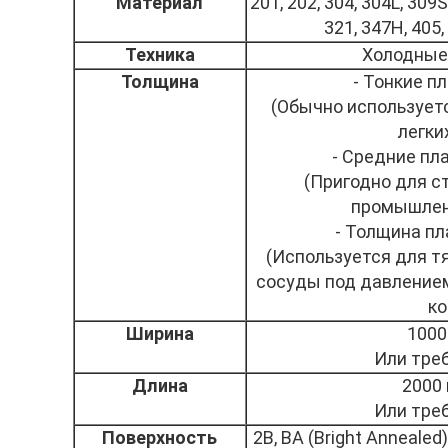
Материал
201, 202, 304, 304L, 309S
321, 347H, 405, 
Техника
Холодные 
Толщина
- Тонкие пл
(Обычно используетс
легки
- Средние пла
(Пригодно для с
промышлен
- Толщина пл
(Используется для т
сосуды под давлением
ко
Ширина
1000
Или тре
Длина
2000 
Или тре
Поверхность
2B, BA (Bright Annealed),