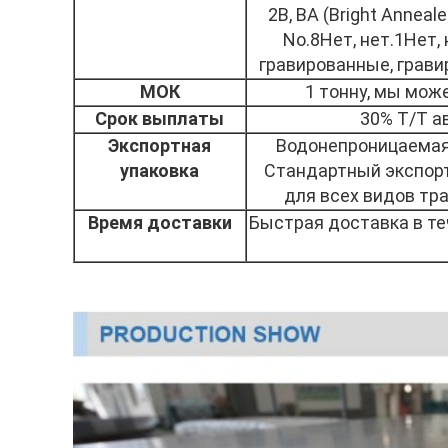
2B, BA (Bright Annealed
No.8Нет, нет.1Нет,
гравированные, грави
МОК
1 тонну, мы мож
Срок выплаты
30% Т/Т а
Экспортная
Водонепроницаемая 
упаковка
Стандартный экспор
для всех видов тр
Время доставки
Быстрая доставка в те