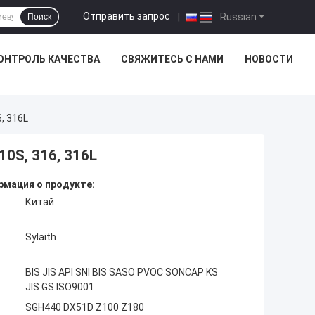
Отправить запрос
|
Russian
Поиск
ОНТРОЛЬ КАЧЕСТВА
СВЯЖИТЕСЬ С НАМИ
НОВОСТИ
, 316L
0S, 316, 316L
мация о продукте:
Китай
Sylaith
BIS JIS API SNI BIS SASO PVOC SONCAP KS
JIS GS ISO9001
SGH440 DX51D Z100 Z180