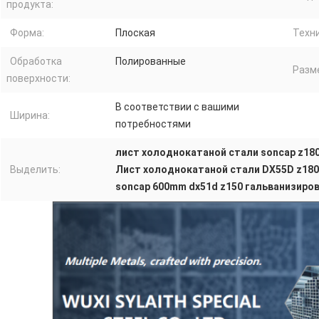
продукта:
Форма:
Плоская
Техни
Обработка
Полированные
Разм
поверхности:
В соответствии с вашими
Ширина:
потребностями
лист холоднокатаной стали soncap z180
Выделить:
Лист холоднокатаной стали DX55D z180
soncap 600mm dx51d z150 гальванизиро