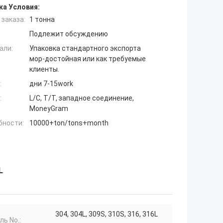
ка Условия:
заказа:
1 тонна
Подлежит обсуждению
али:
Упаковка стандартного экспорта
мор-достойная или как требуемые
клиенты.
:
дни 7-15work
:
L/C, T/T, западное соединение,
MoneyGram
бности:
10000+ton/tons+month
L
304, 304L, 309S, 310S, 316, 316L
ь No.: