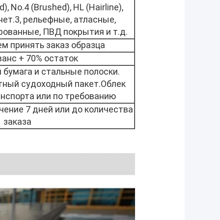
), No.4 (Brushed), HL (Hairline),
 нет.3, рельефные, атласные,
рованные, ПВД покрытия и т.д.
ем принять заказ образца
ванс + 70% остаток
бумага и стальные полоски.
тный судоходный пакет.Облек
анспорта или по требованию
чение 7 дней или до количества
заказа