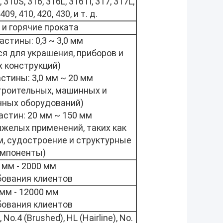
, 310S, 316, 316L, 316Ti, 317, 317L,
409, 410, 420, 430, и т. д.
и горячие проката
астины: 0,3 ~ 3,0 мм
я для украшения, приборов и
х конструкций)
стины: 3,0 мм ~ 20 мм
троительных, машинных и
ных оборудований)
астин: 20 мм ~ 150 мм
яжелых применений, таких как
, судостроение и структурные
мпоненты)
 мм - 2000 мм
бования клиентов
мм - 12000 мм
бования клиентов
 No.4 (Brushed), HL (Hairline), No.