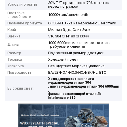
30% T/T предоплата, 70% остаток
Условия оплаты
перед погрузкой
Поставка
10000+ton/tons+month
способности
Название продукта
GH3044 Пянка из нержавеющей стали
Край
Миллин Эдж, Слит Эдж.
Оценка
316 304 GH4180 GH3044
1000-6000mm или по мере того как
Длина
требуемые клиенты
Размер
Подгонянный размер доступен
Техника
Холодный полет
Упаковка
Стандартная морская упаковка
Поверхность
BA/2B/NO.1/NO.3/NO.4/8K/HL, ETC
Холоднопрокатная плита
нержавеющей стали 304
,
плита нержавеющей стали 304 6000mm
Высокий свет:
,
финиш нержавеющей стали 2b
kitchenware 316