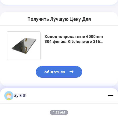
Получить Лучшую Цену Для
Холоднопрокатные 6000mm
304 финиш Kitchenware 316
плиты нержавеющей стали
GH4180 GH3044 2b
общаться
Порекомендованные Продукты
Sylaith
1:28 AM