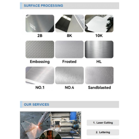
PPGI гальванизировало стальную катушку