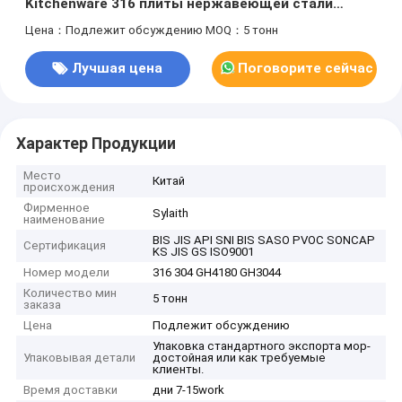
Kitchenware 316 плиты нержавеющей стали
GH4180 GH3044 2b
Цена：Подлежит обсуждению
MOQ：5 тонн
Лучшая цена
Поговорите сейчас
Характер Продукции
Место
Китай
происхождения
Фирменное
Sylaith
наименование
BIS JIS API SNI BIS SASO PVOC SONCAP
Сертификация
KS JIS GS ISO9001
Номер модели
316 304 GH4180 GH3044
Количество мин
5 тонн
заказа
Цена
Подлежит обсуждению
Упаковка стандартного экспорта мор-
Упаковывая детали
достойная или как требуемые
клиенты.
Время доставки
дни 7-15work