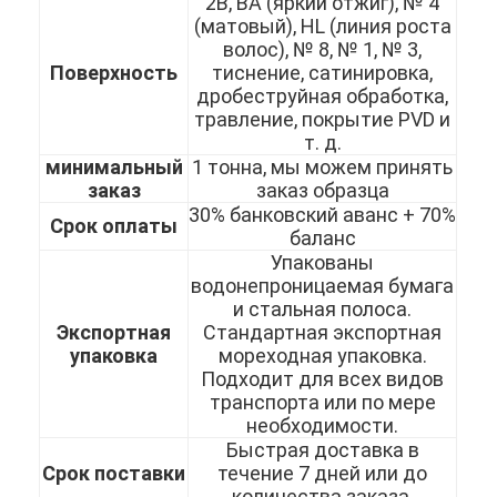
2B, BA (яркий отжиг), № 4
О нас
(матовый), HL (линия роста
волос), № 8, № 1, № 3,
Экскурсия по заводу
Поверхность
тиснение, сатинировка,
дробеструйная обработка,
травление, покрытие PVD и
Контроль качества
т. д.
минимальный
1 тонна, мы можем принять
Свяжитесь с нами
заказ
заказ образца
30% банковский аванс + 70%
Новости
Срок оплаты
баланс
Упакованы
водонепроницаемая бумага
и стальная полоса.
холоднопрокатный лист нержавеющей стали
Экспортная
Стандартная экспортная
упаковка
мореходная упаковка.
Холоднопрокатная катушка нержавеющей стали
Подходит для всех видов
транспорта или по мере
горячекатаный лист нержавеющей стали
необходимости.
Быстрая доставка в
Горячекатаная катушка нержавеющей стали
Срок поставки
течение 7 дней или до
количества заказа.