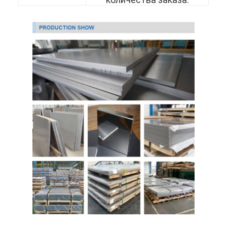
304 листы из нержавеющей стали
Труба нержавеющей стали 304
Лист из нержавеющей стали 316L
Труба из нержавеющей стали 316L
2205 Плитка из нержавеющей стали
Отполированная плита нержавеющей стали
декоративная трубка из нержавеющей стали
бар нержавеющей стали
Алюминиевый материал
Медный материал