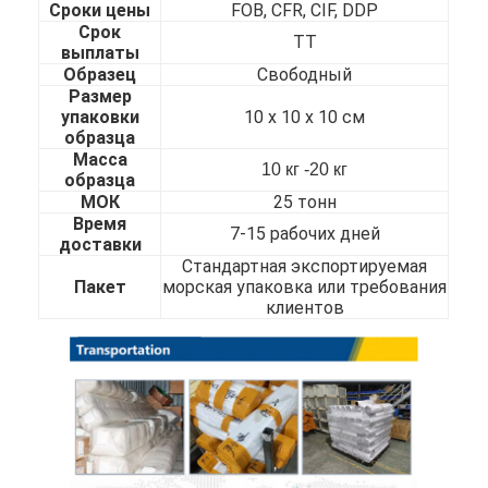
Сроки цены
FOB, CFR, CIF, DDP
О нас
Срок
ТТ
выплаты
Экскурсия по заводу
Образец
Свободный
Размер
упаковки
10 х 10 х 10 см
Контроль качества
образца
Масса
Свяжитесь с нами
10 кг -20 кг
образца
МОК
25 тонн
Новости
Время
7-15 рабочих дней
доставки
Стандартная экспортируемая
Пакет
морская упаковка или требования
клиентов
холоднопрокатный лист нержавеющей стали
Холоднопрокатная катушка нержавеющей стали
горячекатаный лист нержавеющей стали
Горячекатаная катушка нержавеющей стали