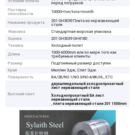
Условия оплаты
перед погрузкой
Поставка
10000+ton/tons+month
способности
201 GH3039 Плита из нержавеющей
Название продукта
стали
Упаковка
Стандартная морская упаковка
Оценка
201 GH3039 GH4180
Техника
Холодный полет
1000-6000mm или по мере того как
Длина
требуемые клиенты
Размер
Подгонянный размер доступен
Край
Миллин Эдж, Слит Эдж.
Поверхность
BA/2B/NO.1/NO.3/NO.4/8K/HL, ETC
двухшпиндельный холоднопрокатный
лист нержавеющей стали
,
Высокий свет:
Холоднопрокатный БА лист
нержавеющей стали
,
плита нержавеющей стали 201 1500mm