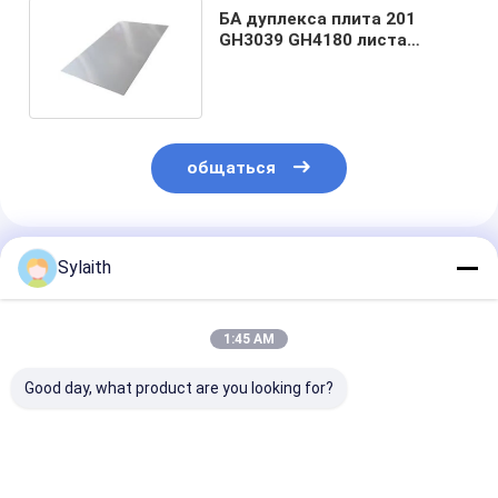
БА дуплекса плита 201
GH3039 GH4180 листа
нержавеющей стали
1500mm
общаться
Порекомендованные Продукты
Sylaith
1:45 AM
Good day, what product are you looking for?
АСТМ АИСИ
ASTM SUS 304 201
201 304 430