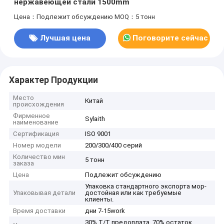
нержавеющей стали 1500mm
Цена：Подлежит обсуждению
MOQ：5 тонн
Лучшая цена
Поговорите сейчас
Характер Продукции
Место
Китай
происхождения
Фирменное
Sylaith
наименование
Сертификация
ISO 9001
Номер модели
200/300/400 серий
Количество мин
5 тонн
заказа
Цена
Подлежит обсуждению
Упаковка стандартного экспорта мор-
Упаковывая детали
достойная или как требуемые
клиенты.
Время доставки
дни 7-15work
30% T/T предоплата, 70% остаток