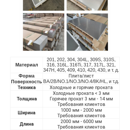
201, 202, 304, 304L, 309S, 310S,
Материал
316, 316L, 316Ti, 317, 317L, 321,
347H, 405, 409, 410, 420, 430, и т. д.
Плита/лист
Форма
BA/2B/NO.1/NO.3/NO.4/8K/HL, и т.д.
Поверхность
Техника
Холодные и горячие проката
Холодные проката < 3 мм
Домой
Толщина
Горячее прокат 3 мм - 14 мм
Требования клиентов
1000 мм - 20
00 мм
Продукты
Ширина
Требования клиентов
2000 мм - 60
00 мм
Видеозаписи
Длина
Требования клиентов