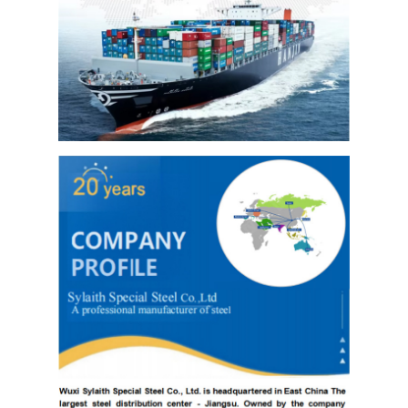
304 листы из нержавеющей стали
Труба нержавеющей стали 304
Лист из нержавеющей стали 316L
Труба из нержавеющей стали 316L
2205 Плитка из нержавеющей стали
Отполированная плита нержавеющей стали
декоративная трубка из нержавеющей стали
бар нержавеющей стали
Алюминиевый материал
Медный материал