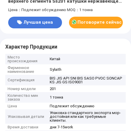
верхнего сегмента Ss201 катушки нержавеющей
стали
Цена：Подлежит обсуждению
MOQ：1 тонна
Лучшая цена
Поговорите сейчас
Характер Продукции
Место
Китай
происхождения
Фирменное
Sylaith
наименование
BIS JIS API SNI BIS SASO PVOC SONCAP
Сертификация
KS JIS GS ISO9001
Номер модели
201
Количество мин
1 тонна
заказа
Цена
Подлежит обсуждению
Упаковка стандартного экспорта мор-
Упаковывая детали
достойная или как требуемые
клиенты.
Время доставки
дни 7-15work