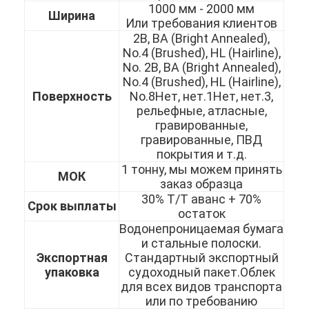
1000 мм - 2000 мм
Ширина
Или требования клиентов
2B, BA (Bright Annealed),
No.4 (Brushed), HL (Hairline),
No. 2B, BA (Bright Annealed),
No.4 (Brushed), HL (Hairline),
Поверхность
No.8Нет, нет.1Нет, нет.3,
рельефные, атласные,
гравированные,
гравированные, ПВД
покрытия и т.д.
1 тонну, мы можем принять
МОК
заказ образца
30% Т/Т аванс + 70%
Срок выплаты
остаток
Водонепроницаемая бумага
Домой
и стальные полоски.
Экспортная
Стандартный экспортный
Продукты
упаковка
судоходный пакет.Облек
для всех видов транспорта
Видеозаписи
или по требованию