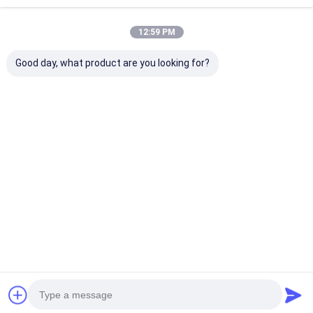
12:59 PM
Good day, what product are you looking for?
Холоднокатаная
Катушка
Холодноката
нержавеющая
магнитная, 3mm
рулонная
сталь в рулонах 201
нержавеющей
нержавеюща
304 316 полоса из
стали SS 304
сталь, станд
нержавеющей
холоднопрокатная
ASTM EN JIS, 
Лучшая цена
Лучшая цена
Лучшая ц
стали для
катушка
мм
строительства,
нержавеющей
промышленного
стали 430 2b
производства,
доступна по
Главная
Карта
контактные
Desktop
индивидуальным
страница
сайта
данные
Site
размерам ширины и
Карта сайта
Политика конфиденциальности
толщины
Качество
холоднопрокатный лист нержавеющей стали
Китайская фабрика.Copyright © 2026 Wuxi Sylaith Special Steel
Co., Ltd.. All Rights Reserved.