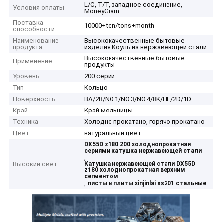
L/C, T/T, западное соединение,
Условия оплаты
MoneyGram
Поставка
10000+ton/tons+month
способности
Наименование
Высококачественные бытовые
продукта
изделия Коуль из нержавеющей стали
Высококачественные бытовые
Применение
продукты
Уровень
200 серий
Тип
Кольцо
Поверхность
BA/2B/NO.1/NO.3/NO.4/8K/HL/2D/1D
Край
Край мельницы
Техника
Холодно прокатано, горячо прокатано
Цвет
натуральный цвет
DX55D z180 200 холоднопрокатная
сериями катушка нержавеющей стали
,
Высокий свет:
Катушка нержавеющей стали DX55D
z180 холоднопрокатная верхним
сегментом
,
листы и плиты xinjinlai ss201 стальные