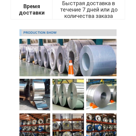
Быстрая доставка в
Время
О нас
течение 7 дней или до
доставки
количества заказа
Экскурсия по заводу
Контроль качества
Свяжитесь с нами
Новости
холоднопрокатный лист нержавеющей стали
Холоднопрокатная катушка нержавеющей стали
горячекатаный лист нержавеющей стали
Горячекатаная катушка нержавеющей стали