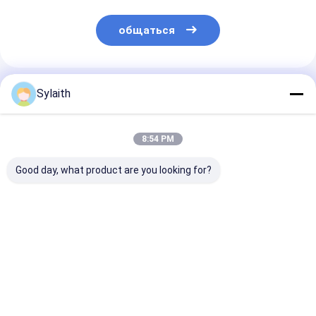
общаться
Порекомендованные Продукты
Sylaith
8:54 PM
Good day, what product are you looking for?
316L зеркальная
3мм 2мм
Высококачес
отделка из
304/316/316l листы
316L 321 лист
нержавеющей
из нержавеющей
нержавеюще
стали
стали Для продажи
стали
2b 8k нержавеющей
нержавеюща
Лучшая цена
Лучшая цена
Лучшая ц
пластины
плита для
оборудования
производств
бумаги