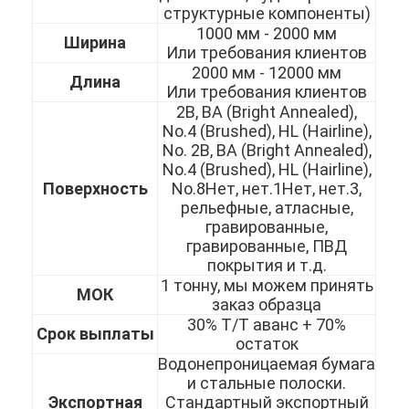
структурные компоненты)
О нас
1000 мм - 2000 мм
Ширина
Или требования клиентов
Экскурсия по заводу
2000 мм - 12000 мм
Длина
Или требования клиентов
Контроль качества
2B, BA (Bright Annealed),
No.4 (Brushed), HL (Hairline),
Свяжитесь с нами
No. 2B, BA (Bright Annealed),
No.4 (Brushed), HL (Hairline),
Новости
Поверхность
No.8Нет, нет.1Нет, нет.3,
рельефные, атласные,
гравированные,
гравированные, ПВД
холоднопрокатный лист нержавеющей стали
покрытия и т.д.
1 тонну, мы можем принять
МОК
Холоднопрокатная катушка нержавеющей стали
заказ образца
30% Т/Т аванс + 70%
Срок выплаты
горячекатаный лист нержавеющей стали
остаток
Водонепроницаемая бумага
Горячекатаная катушка нержавеющей стали
и стальные полоски.
Экспортная
Стандартный экспортный