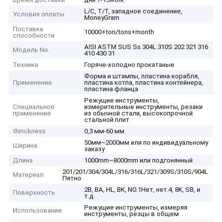
L/C, T/T, западное соединение,
Условия оплаты
MoneyGram
Поставка
10000+ton/tons+month
способности
AISI ASTM SUS Ss 304L 310S 202 321 316
Модель No.
410 430 31
Техника
Горяче-холодно прокатаные
Форма и штампы, пластина корабля,
Применение
пластина котла, пластина контейнера,
пластина фланца
Режущие инструменты,
Специальное
измерительные инструменты, резаки
применение
из обычной стали, высокопрочной
стальной плит
thinckness
0,3 мм-60 мм
50мм~2000мм или по индивидуальному
Ширина
заказу
Длина
1000mm~8000mm или подгонянный
201/201/304/304L/316/316L/321/309S/310S/904L
Материал
Пятно
2B, BA, HL, BK, NO.1Нет, нет.4, 8K, SB, и
Поверхность
т.д.
Режущие инструменты, измеряя
Использование
инструменты, резцы в общем