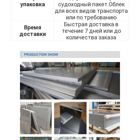
упаковка
судоходный пакет.Облек
304 листы из нержавеющей стали
для всех видов транспорта
или по требованию
Труба нержавеющей стали 304
Быстрая доставка в
Время
течение 7 дней или до
Лист из нержавеющей стали 316L
доставки
количества заказа
Труба из нержавеющей стали 316L
2205 Плитка из нержавеющей стали
Отполированная плита нержавеющей стали
декоративная трубка из нержавеющей стали
бар нержавеющей стали
Алюминиевый материал
Медный материал