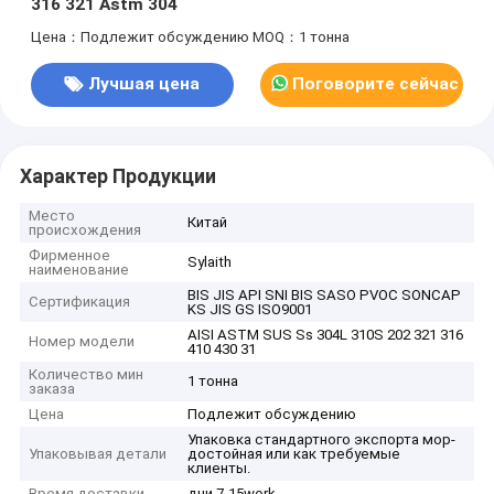
316 321 Astm 304
Цена：Подлежит обсуждению
MOQ：1 тонна
Лучшая цена
Поговорите сейчас
Характер Продукции
Место
Китай
происхождения
Фирменное
Sylaith
наименование
BIS JIS API SNI BIS SASO PVOC SONCAP
Сертификация
KS JIS GS ISO9001
AISI ASTM SUS Ss 304L 310S 202 321 316
Номер модели
410 430 31
Количество мин
1 тонна
заказа
Цена
Подлежит обсуждению
Упаковка стандартного экспорта мор-
Упаковывая детали
достойная или как требуемые
клиенты.
Время доставки
дни 7-15work