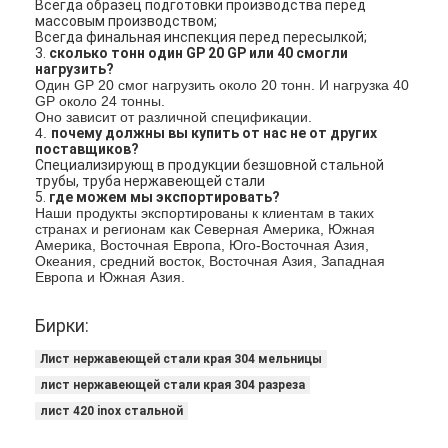
PPGI гальванизировало стальную катушку
Всегда образец подготовки производства перед
массовым производством;
Всегда финальная инспекция перед пересылкой;
3.
сколько
тонн один GP 20 GP или 40 смогли 
нагрузить?
Один GP 20 смог нагрузить около 20 тонн. И нагрузка 40
GP около 24 тонны.
Оно зависит от различной спецификации.
4.
почему должны вы купить от нас не от других
поставщиков?
Специализирующ в продукции безшовной стальной
трубы, труба нержавеющей стали
5.
где можем мы экспортировать?
Наши продукты экспортированы к клиентам в таких
странах и регионам как Северная Америка, Южная
Америка, Восточная Европа, Юго-Восточная Азия,
Океания, средний восток, Восточная Азия, Западная
Европа и Южная Азия.
Бирки:
Лист нержавеющей стали края 304 мельницы
лист нержавеющей стали края 304 разреза
лист 420 inox стальной