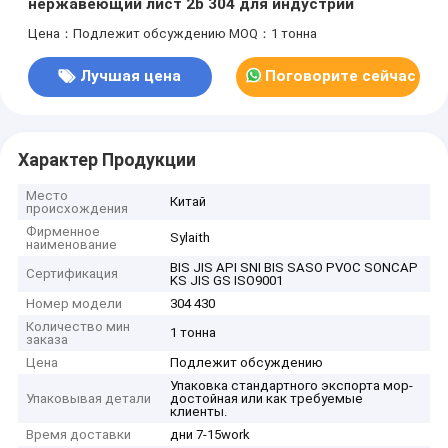
нержавеющий лист 2b 304 для индустрии
Цена：Подлежит обсуждению
MOQ：1 тонна
Лучшая цена
Поговорите сейчас
Характер Продукции
Место
Китай
происхождения
Фирменное
Sylaith
наименование
BIS JIS API SNI BIS SASO PVOC SONCAP
Сертификация
KS JIS GS ISO9001
Номер модели
304 430
Количество мин
1 тонна
заказа
Цена
Подлежит обсуждению
Упаковка стандартного экспорта мор-
Упаковывая детали
достойная или как требуемые
клиенты.
Время доставки
дни 7-15work