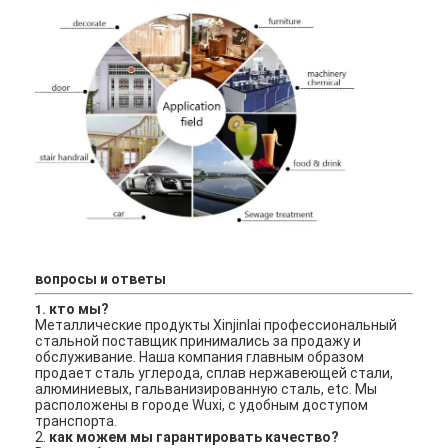
304 листы из нержавеющей стали
Труба нержавеющей стали 304
Лист из нержавеющей стали 316L
Труба из нержавеющей стали 316L
2205 Плитка из нержавеющей стали
Отполированная плита нержавеющей стали
декоративная трубка из нержавеющей стали
вопросы и ответы
кто мы?
1.
бар нержавеющей стали
Металлические продукты Xinjinlai профессиональный 
стальной поставщик принимались за продажу и 
обслуживание. Наша компания главным образом 
Алюминиевый материал
продает сталь углерода, сплав нержавеющей стали, 
алюминиевых, гальванизированную сталь, etc. Мы 
расположены в городе Wuxi, с удобным доступом 
Медный материал
транспорта.
2. 
как можем мы гарантировать качество?