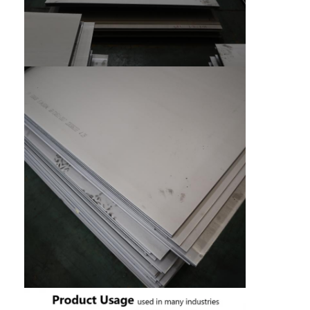
О нас
Экскурсия по заводу
Контроль качества
Свяжитесь с нами
Новости
холоднопрокатный лист нержавеющей стали
Холоднопрокатная катушка нержавеющей стали
горячекатаный лист нержавеющей стали
Горячекатаная катушка нержавеющей стали