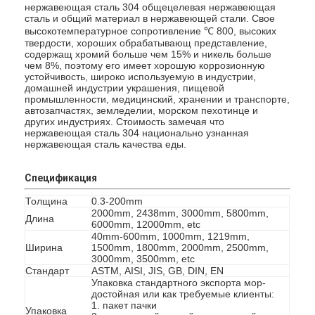
нержавеющая сталь 304 общецелевая нержавеющая
сталь и общий материал в нержавеющей стали. Свое
высокотемпературное сопротивление ℃ 800, высоких
твердости, хороших обрабатывающ представление,
содержащ хромий больше чем 15% и никель больше
чем 8%, поэтому его имеет хорошую коррозионную
устойчивость, широко используемую в индустрии,
домашней индустрии украшения, пищевой
промышленности, медицинский, хранении и транспорте,
автозапчастях, земледелии, морском пехотинце и
других индустриях. Стоимость замечая что
нержавеющая сталь 304 национально узнанная
нержавеющая сталь качества еды.
Спецификация
Толщина
0.3-200mm
2000mm, 2438mm, 3000mm, 5800mm,
Длина
6000mm, 12000mm, etc
40mm-600mm, 1000mm, 1219mm,
Ширина
1500mm, 1800mm, 2000mm, 2500mm,
3000mm, 3500mm, etc
Стандарт
ASTM, AISI, JIS, GB, DIN, EN
Упаковка стандартного экспорта мор-
достойная или как требуемые клиенты:
1. пакет пачки
Упаковка