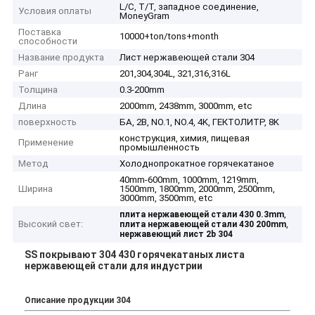
L/C, T/T, западное соединение,
Условия оплаты
MoneyGram
Поставка
10000+ton/tons+month
способности
Название продукта
Лист нержавеющей стали 304
Ранг
201,304,304L, 321,316,316L
Толщина
0.3-200mm
Длина
2000mm, 2438mm, 3000mm, etc
поверхность
БА, 2B, NO.1, NO.4, 4K, ГЕКТОЛИТР, 8K
конструкция, химия, пищевая
Применение
промышленность
Метод
Холоднопрокатное горячекатаное
40mm-600mm, 1000mm, 1219mm,
Ширина
1500mm, 1800mm, 2000mm, 2500mm,
3000mm, 3500mm, etc
,
плита нержавеющей стали 430 0.3mm
Высокий свет:
,
плита нержавеющей стали 430 200mm
нержавеющий лист 2b 304
SS покрывают 304 430 горячекатаных листа
нержавеющей стали для индустрии
Описание продукции 304